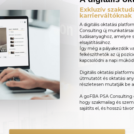
Exkluzív szaktu
karrierváltóknak
A digitális oktatási pla
Consulting új munkatársai
tudásanyaghoz, amelyre 
elsajátításához.
Így még a pályakezdők vagy
felkészíthetők az új pozíc
kapcsolódni a napi működ
Digitális oktatási platfo
útmutatót és oktatási anya
részletesen mutatják be a 
A goFBA PSA Consulting c
hogy szakmailag és személ
sajátíts el, és hosszú távon