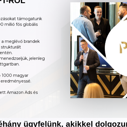
FT-RŐL
lkozásokat támogatunk
millió fős globális
gy a meglévő brandek
strukturált
entén.
 menedzseljük, jelenleg
ttgartban.
bb 1000 magyar
k eredményessé.
tett Amazon Ads és
éhány ügyfelünk, akikkel dolgozu