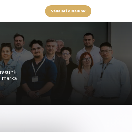
Vállalati oldalunk
resünk,
r márka