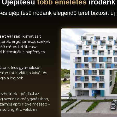
Újépítésű
több emeletes
irodánk
s újépítésű irodánk elegendő teret biztosít új
et vár rád:
klimatizált
útorok, ergonómikus székek
 50 m²-es tetőterasz
 biztosítják a napfényes,
tunk friss gyümölcsöt,
alamint korlátlan kávé- és
gia a legjobb
vezhetnek – például az
ég szerint a mélygarázsban,
 számos apró figyelmesség –
sulting Kft. valóban