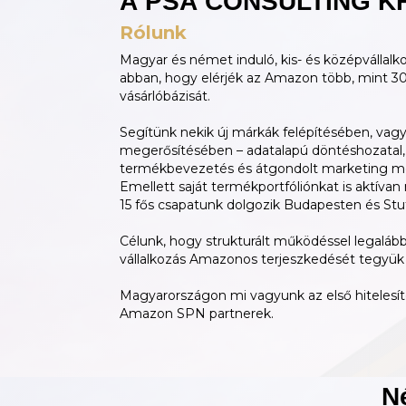
A PSA CONSULTING K
Rólunk
Magyar és német induló, kis- és középválla
abban, hogy elérjék az Amazon több, mint 300 
vásárlóbázisát.
Segítünk nekik új márkák felépítésében, va
megerősítésében – adatalapú döntéshozatal, 
termékbevezetés és átgondolt marketing m
Emellett saját termékportfóliónkat is aktívan
15 fős csapatunk dolgozik Budapesten és Stu
Célunk, hogy strukturált működéssel legalá
vállalkozás Amazonos terjeszkedését tegyü
Magyarországon mi vagyunk az első hitelesí
Amazon SPN partnerek.
N