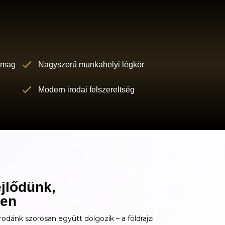
somag
Nagyszerű munkahelyi légkör
Modern irodai felszereltség
jlődünk,
ten
irodánk szorosan együtt dolgozik – a földrajzi