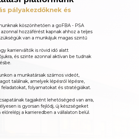
dás pályakezdőknek és
tformunknak köszönhetően a goFBA - PSA
 azonnal hozzáférést kapnak ahhoz a teljes
szükségük van a munkájuk magas szintű
 karrierváltók is rövid idő alatt
iójukra, és szinte azonnal aktívan be tudnak
ésbe.
rmunkon a munkatársak számos videót,
got találnak, amelyek lépésről lépésre,
feladatokat, folyamatokat és stratégiákat.
sapatának tagjaként lehetőséged van arra,
yesen is gyorsan fejlődj, új készségeket
 előrelépj a karrieredben a vállalaton belül.