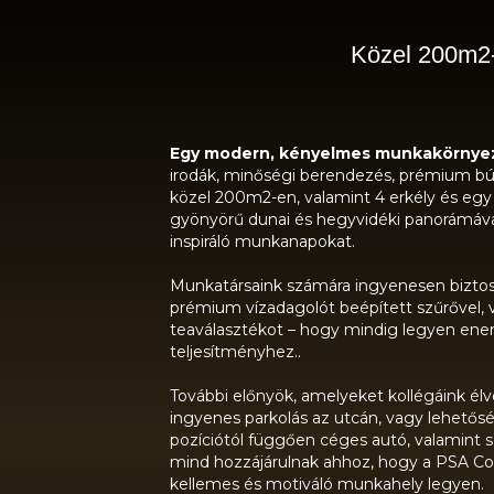
Közel 200m2-e
Egy modern, kényelmes munkakörnyez
irodák, minőségi berendezés, prémium b
közel 200m2-en, valamint 4 erkély és egy
gyönyörű dunai és hegyvidéki panorámával
inspiráló munkanapokat.
Munkatársaink számára ingyenesen biztosí
prémium vízadagolót beépített szűrővel, v
teaválasztékot – hogy mindig legyen ener
teljesítményhez..
További előnyök, amelyeket kollégáink él
ingyenes parkolás az utcán, vagy lehetős
pozíciótól függően céges autó, valamint
mind hozzájárulnak ahhoz, hogy a PSA Con
kellemes és motiváló munkahely legyen.