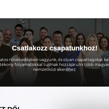
Csatlakozz csapatunkhoz!
atos növekedésben vagyunk, és olyan csapattagokat ke
atékony folyamatokkal tudnak hozzájárulni több magya
nemzetközi sikeréhez.