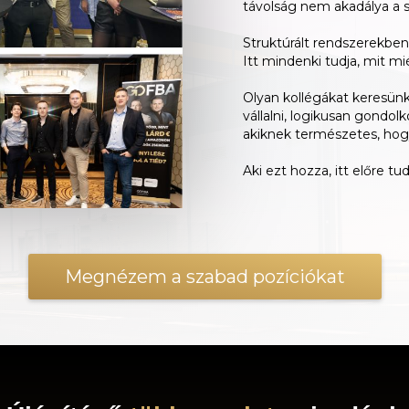
távolság nem akadálya a 
Struktúrált rendszerekbe
Itt mindenki tudja, mit mié
Olyan kollégákat keresünk,
vállalni, logikusan gondo
akiknek természetes, hog
Aki ezt hozza, itt előre tud
Megnézem a szabad pozíciókat