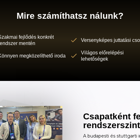
Mire számíthatsz nálunk?
Szakmai fejlődés konkrét
Versenyképes juttatási c
rendszer mentén
Világos előrelépési
Könnyen megközelíthető iroda
lehetőségek
Csapatként fe
rendszerszin
A budapesti és stuttgarti 